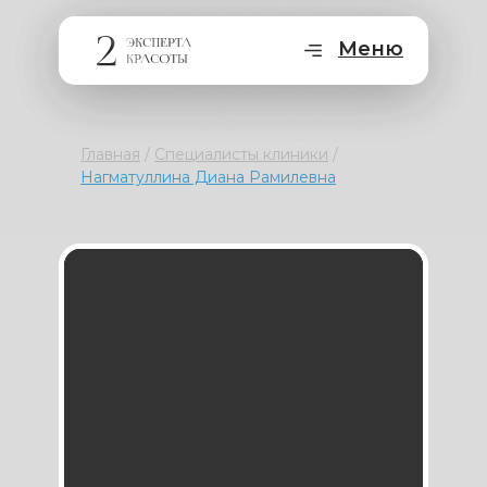
Меню
Главная
/
Специалисты клиники
/
Нагматуллина Диана Рамилевна