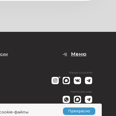
Меню
нсии
Наши соцсети
*
Написать нам
явки
Прекрасно
 cookie-файлы
*Instagram принадлежит Meta, признанной