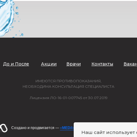
До и После
Акции
Врачи
Контакты
Вака
ИМЕЮТСЯ ПРОТИВОПОКАЗАНИЯ,
НЕОБХОДИМА КОНСУЛЬТАЦИЯ СПЕЦИАЛИСТА
Лицензия ЛО-16-01-007745 от 30.07.2019
Создано и продвигается —
«
MED//
agent»
Приводим пациентов, а не за
Наш сайт использует