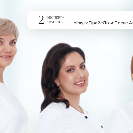
Услуги
Прайс
До и После
А